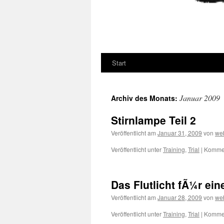
Start
Januar 2009
Archiv des Monats:
Stirnlampe Teil 2
Veröffentlicht am
Januar 31, 2009
von
we
Veröffentlicht unter
Training
,
Trial
|
Kommen
Das Flutlicht fÃ¼r ei
Veröffentlicht am
Januar 28, 2009
von
we
Veröffentlicht unter
Training
,
Trial
|
Kommen