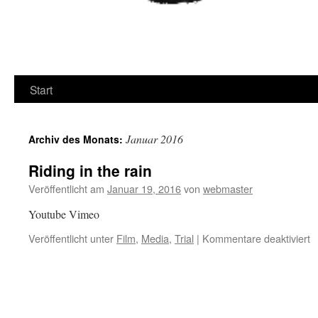
Start
Januar 2016
Archiv des Monats:
Riding in the rain
Veröffentlicht am
Januar 19, 2016
von
webmaster
Youtube Vimeo
fü
Veröffentlicht unter
Film
,
Media
,
Trial
|
Kommentare deaktiviert
R
in
t
ra