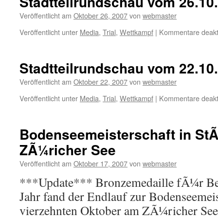
Stadtteilrundschau vom 26.10
Me
in
Veröffentlicht am
Oktober 26, 2007
von
webmaster
Ne
Veröffentlicht unter
Media
,
Trial
,
Wettkampf
|
Kommentare deakti
Stadtteilrundschau vom 22.10
Veröffentlicht am
Oktober 22, 2007
von
webmaster
Veröffentlicht unter
Media
,
Trial
,
Wettkampf
|
Kommentare deakti
Bodenseemeisterschaft in St
ZÃ¼richer See
Veröffentlicht am
Oktober 17, 2007
von
webmaster
***Update*** Bronzemedaille fÃ¼r Be
Jahr fand der Endlauf zur Bodenseemei
vierzehnten Oktober am ZÃ¼richer See i