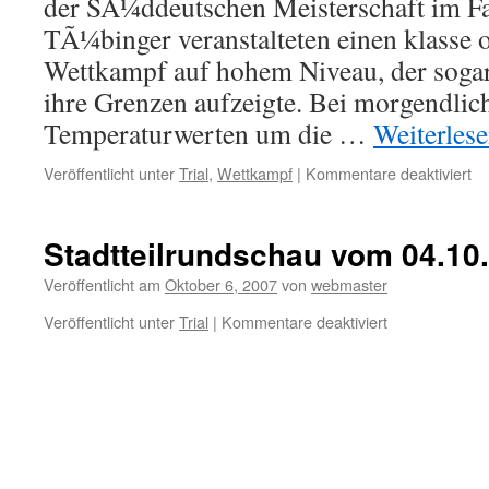
der SÃ¼ddeutschen Meisterschaft im Fah
TÃ¼binger veranstalteten einen klasse o
Wettkampf auf hohem Niveau, der sogar
ihre Grenzen aufzeigte. Bei morgendli
Temperaturwerten um die …
Weiterles
für
Veröffentlicht unter
Trial
,
Wettkampf
|
Kommentare deaktiviert
SÃ
Me
in
Stadtteilrundschau vom 04.10
TÃ
Veröffentlicht am
Oktober 6, 2007
von
webmaster
für
Veröffentlicht unter
Trial
|
Kommentare deaktiviert
Stadtteilrunds
vom
04.10.2007