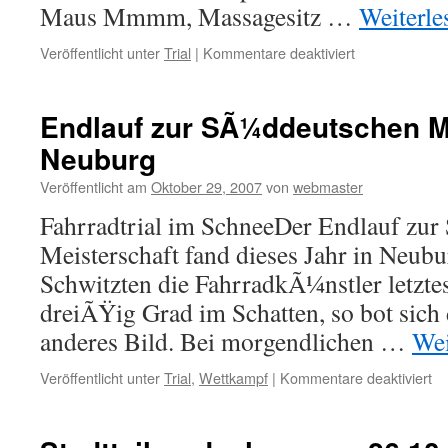
Maus Mmmm, Massagesitz …
Weiterl
für
Veröffentlicht unter
Trial
|
Kommentare deaktiviert
MSC
Vereinsausflug
ins
Endlauf zur SÃ¼ddeutschen Me
Mercedes
Neuburg
Benz
Museum
Veröffentlicht am
Oktober 29, 2007
von
webmaster
Fahrradtrial im SchneeDer Endlauf zu
Meisterschaft fand dieses Jahr in Neubu
Schwitzten die FahrradkÃ¼nstler letztes 
dreiÃŸig Grad im Schatten, so bot sich 
anderes Bild. Bei morgendlichen …
Wei
für
Veröffentlicht unter
Trial
,
Wettkampf
|
Kommentare deaktiviert
En
zu
SÃ