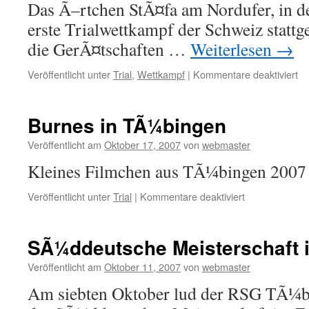
Das Ã–rtchen StÃ¤fa am Nordufer, in d
erste Trialwettkampf der Schweiz stattg
die GerÃ¤tschaften …
Weiterlesen
→
für
Veröffentlicht unter
Trial
,
Wettkampf
|
Kommentare deaktiviert
Bo
in
St
Burnes in TÃ¼bingen
a
ZÃ
Veröffentlicht am
Oktober 17, 2007
von
webmaster
S
Kleines Filmchen aus TÃ¼bingen 2007
für
Veröffentlicht unter
Trial
|
Kommentare deaktiviert
Burnes
in
TÃ¼bingen
SÃ¼ddeutsche Meisterschaft 
Veröffentlicht am
Oktober 11, 2007
von
webmaster
Am siebten Oktober lud der RSG TÃ¼b