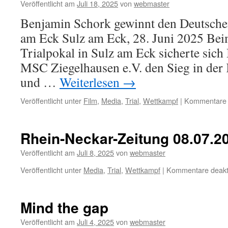
Veröffentlicht am
Juli 18, 2025
von
webmaster
Benjamin Schork gewinnt den Deutschen
am Eck Sulz am Eck, 28. Juni 2025 Be
Trialpokal in Sulz am Eck sicherte si
MSC Ziegelhausen e.V. den Sieg in der 
und …
Weiterlesen
→
Veröffentlicht unter
Film
,
Media
,
Trial
,
Wettkampf
|
Kommentare d
Rhein-Neckar-Zeitung 08.07.2
Veröffentlicht am
Juli 8, 2025
von
webmaster
Veröffentlicht unter
Media
,
Trial
,
Wettkampf
|
Kommentare deakti
Mind the gap
Veröffentlicht am
Juli 4, 2025
von
webmaster