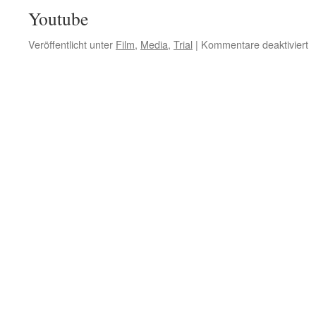
Youtube
fü
Veröffentlicht unter
Film
,
Media
,
Trial
|
Kommentare deaktiviert
M
t
g