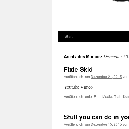
Start
Dezember 20
Archiv des Monats:
Fixie Skid
Veröffentlicht am
Dezember 21, 2015
von
Youtube Vimeo
Veröffentlicht unter
Film
,
Media
,
Trial
|
Kom
Stuff you can do in yo
Veröffentlicht am
Dezember 15, 2015
von