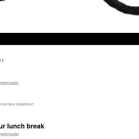
15
webmaster
für
mentare deaktiviert
Fixie
Skid
ur lunch break
webmaster