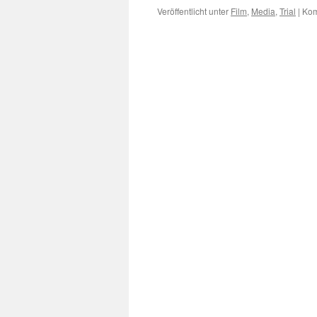
Veröffentlicht unter
Film
,
Media
,
Trial
|
Kom