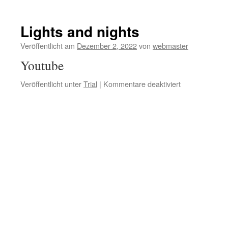
D
m
s
Lights and nights
Veröffentlicht am
Dezember 2, 2022
von
webmaster
Youtube
für
Veröffentlicht unter
Trial
|
Kommentare deaktiviert
Lights
and
nights