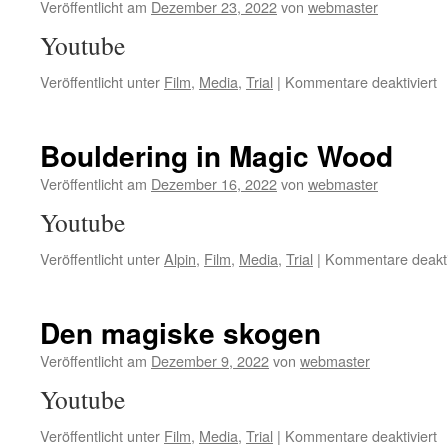
Veröffentlicht am
Dezember 23, 2022
von
webmaster
Youtube
fü
Veröffentlicht unter
Film
,
Media
,
Trial
|
Kommentare deaktiviert
D
S
R
Bouldering in Magic Wood
Veröffentlicht am
Dezember 16, 2022
von
webmaster
Youtube
Veröffentlicht unter
Alpin
,
Film
,
Media
,
Trial
|
Kommentare deakti
Den magiske skogen
Veröffentlicht am
Dezember 9, 2022
von
webmaster
Youtube
fü
Veröffentlicht unter
Film
,
Media
,
Trial
|
Kommentare deaktiviert