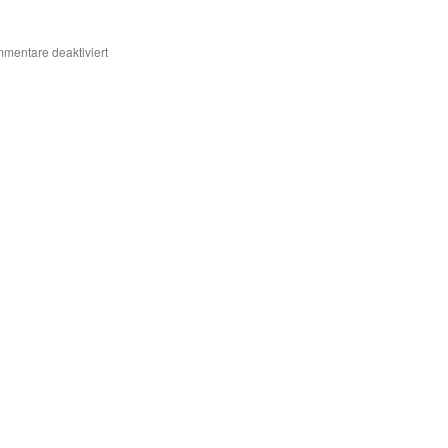
für
mentare deaktiviert
Kiefersfelden
2026