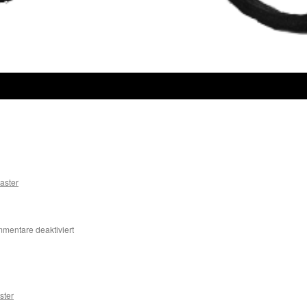
aster
für
mentare deaktiviert
Status
Update
June
ter