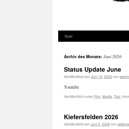
Start
Juni 2026
Archiv des Monats:
Status Update June
Veröffentlicht am
Juni 19, 2026
von
webm
Youtube
Veröffentlicht unter
Film
,
Media
,
Trial
|
Kom
Kiefersfelden 2026
Veröffentlicht am
Juni 5, 2026
von
webmas