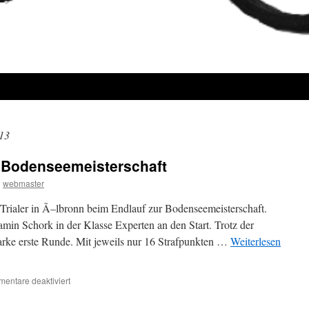
13
r Bodenseemeisterschaft
n
webmaster
Trialer in Ã–lbronn beim Endlauf zur Bodenseemeisterschaft.
n Schork in der Klasse Experten an den Start. Trotz der
tarke erste Runde. Mit jeweils nur 16 Strafpunkten …
Weiterlesen
für
entare deaktiviert
Silbermedaille
bei