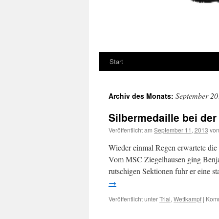
Start
September 20
Archiv des Monats:
Silbermedaille bei de
Veröffentlicht am
September 11, 2013
vo
Wieder einmal Regen erwartete die 
Vom MSC Ziegelhausen ging Benjami
rutschigen Sektionen fuhr er eine s
→
Veröffentlicht unter
Trial
,
Wettkampf
|
Komm