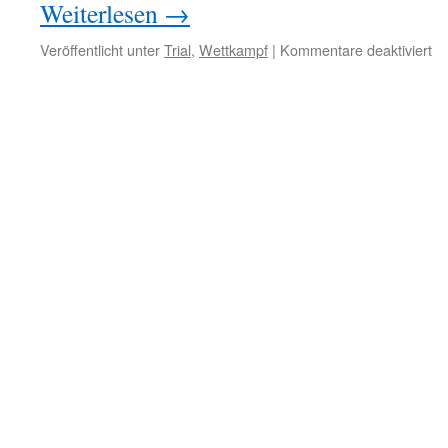
Weiterlesen
→
für
Veröffentlicht unter
Trial
,
Wettkampf
|
Kommentare deaktiviert
Au
zu
S
in
Ho