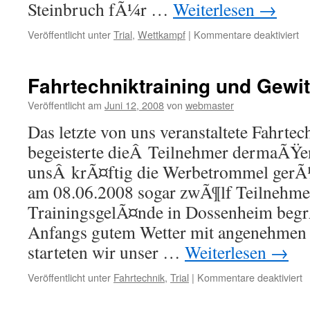
Steinbruch fÃ¼r …
Weiterlesen
→
für
Veröffentlicht unter
Trial
,
Wettkampf
|
Kommentare deaktiviert
Bo
in
Tr
Fahrtechniktraining und Gewit
(S
Veröffentlicht am
Juni 12, 2008
von
webmaster
Das letzte von uns veranstaltete Fahrtec
begeisterte dieÂ Teilnehmer dermaÃŸe
unsÂ krÃ¤ftig die Werbetrommel gerÃ¼
am 08.06.2008 sogar zwÃ¶lf Teilnehme
TrainingsgelÃ¤nde in Dossenheim beg
Anfangs gutem Wetter mit angenehmen
starteten wir unser …
Weiterlesen
→
fü
Veröffentlicht unter
Fahrtechnik
,
Trial
|
Kommentare deaktiviert
F
u