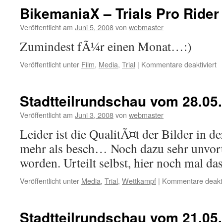
G
BikemaniaX – Trials Pro Rider
Veröffentlicht am
Juni 5, 2008
von
webmaster
Zumindest fÃ¼r einen Monat…:)
fü
Veröffentlicht unter
Film
,
Media
,
Trial
|
Kommentare deaktiviert
B
–
Tr
Stadtteilrundschau vom 28.05
P
R
Veröffentlicht am
Juni 3, 2008
von
webmaster
Leider ist die QualitÃ¤t der Bilder in d
mehr als besch… Noch dazu sehr unvorte
worden. Urteilt selbst, hier noch mal da
Veröffentlicht unter
Media
,
Trial
,
Wettkampf
|
Kommentare deakti
Stadtteilrundschau vom 21.05