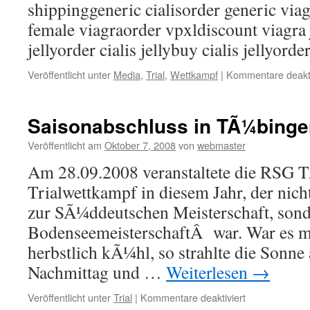
shippinggeneric cialisorder generic via
female viagraorder vpxldiscount viagra 
jellyorder cialis jellybuy cialis jellyor
Veröffentlicht unter
Media
,
Trial
,
Wettkampf
|
Kommentare deakti
Saisonabschluss in TÃ¼binge
Veröffentlicht am
Oktober 7, 2008
von
webmaster
Am 28.09.2008 veranstaltete die RSG T
Trialwettkampf in diesem Jahr, der nicht
zur SÃ¼ddeutschen Meisterschaft, sond
BodenseemeisterschaftÂ war. War es 
herbstlich kÃ¼hl, so strahlte die Sonn
Nachmittag und …
Weiterlesen
→
für
Veröffentlicht unter
Trial
|
Kommentare deaktiviert