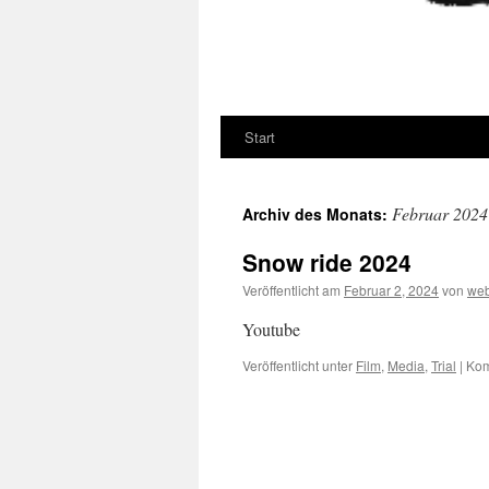
Start
Februar 2024
Archiv des Monats:
Snow ride 2024
Veröffentlicht am
Februar 2, 2024
von
web
Youtube
Veröffentlicht unter
Film
,
Media
,
Trial
|
Kom