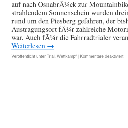
auf nach OsnabrÃ¼ck zur Mountainbike
strahlendem Sonnenschein wurden drei
rund um den Piesberg gefahren, der bis
Austragungsort fÃ¼r zahlreiche Motorr
war. Auch fÃ¼r die Fahrradtrialer vera
Weiterlesen
→
für
Veröffentlicht unter
Trial
,
Wettkampf
|
Kommentare deaktiviert
M
D
Os