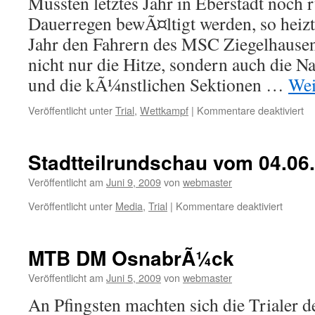
Mussten letztes Jahr in Eberstadt noch 
Dauerregen bewÃ¤ltigt werden, so heizt
Jahr den Fahrern des MSC Ziegelhausen 
nicht nur die Hitze, sondern auch die N
und die kÃ¼nstlichen Sektionen …
Wei
für
Veröffentlicht unter
Trial
,
Wettkampf
|
Kommentare deaktiviert
SÃ
Me
in
Stadtteilrundschau vom 04.06
Eb
Veröffentlicht am
Juni 9, 2009
von
webmaster
für
Veröffentlicht unter
Media
,
Trial
|
Kommentare deaktiviert
Stadtte
vom
04.06.
MTB DM OsnabrÃ¼ck
Veröffentlicht am
Juni 5, 2009
von
webmaster
An Pfingsten machten sich die Trialer