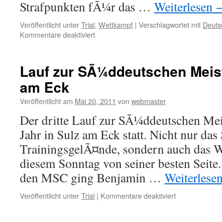
Strafpunkten fÃ¼r das …
Weiterlesen
Veröffentlicht unter
Trial
,
Wettkampf
|
Verschlagwortet mit
Deuts
für
Kommentare deaktiviert
2.
Platz
Deutscher
Lauf zur SÃ¼ddeutschen Meist
Trialpokal
am Eck
26“
in
Veröffentlicht am
Mai 20, 2011
von
webmaster
Melsungen
Der dritte Lauf zur SÃ¼ddeutschen Meis
Jahr in Sulz am Eck statt. Nicht nur das
TrainingsgelÃ¤nde, sondern auch das We
diesem Sonntag von seiner besten Seite
den MSC ging Benjamin …
Weiterlese
für
Veröffentlicht unter
Trial
|
Kommentare deaktiviert
Lauf
zur