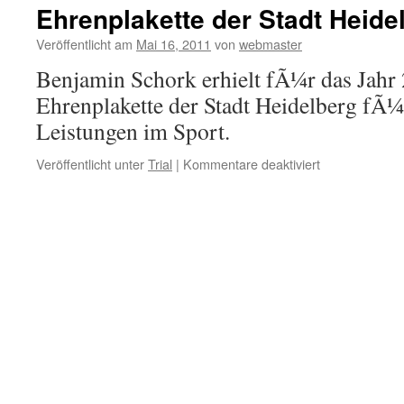
SÃ¼ddeutsch
Ehrenplakette der Stadt Heide
Meisterschaft
in
Veröffentlicht am
Mai 16, 2011
von
webmaster
Sulz
Benjamin Schork erhielt fÃ¼r das Jahr
am
Eck
Ehrenplakette der Stadt Heidelberg fÃ
Leistungen im Sport.
für
Veröffentlicht unter
Trial
|
Kommentare deaktiviert
Ehrenplakette
der
Stadt
Heidelberg