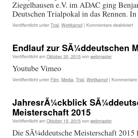
Ziegelhausen e.V. im ADAC ging Benj
Deutschen Trialpokal in das Rennen. I
für
Veröffentlicht unter
Trial
,
Wettkampf
|
Kommentare deaktiviert
Be
Sc
ge
Endlauf zur SÃ¼ddeutschen M
er
de
Veröffentlicht am
Oktober 30, 2015
von
webmaster
De
Youtube Vimeo
Tr
Veröffentlicht unter
Film
,
Media
,
Trial
,
Wettkampf
|
Kommentare d
JahresrÃ¼ckblick SÃ¼ddeuts
Meisterschaft 2015
Veröffentlicht am
Oktober 15, 2015
von
webmaster
Die SÃ¼ddeutsche Meisterschaft 2015 f