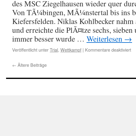
des MSC Ziegelhausen wieder quer du
Von TÃ¼bingen, MÃ¼nstertal bis ins b
Kiefersfelden. Niklas Kohlbecker nahm 
und erreichte die PlÃ¤tze sechs, sieben 
immer besser wurde …
Weiterlesen
→
für
Veröffentlicht unter
Trial
,
Wettkampf
|
Kommentare deaktiviert
Ja
SÃ
←
Ältere Beiträge
Me
20