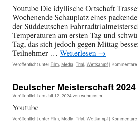
Youtube Die idyllische Ortschaft Tras
Wochenende Schauplatz eines packenden
der Süddeutschen Fahrradtrialmeistersc
Temperaturen am ersten Tag und schwü
Tag, das sich jedoch gegen Mittag besser
Teilnehmer …
Weiterlesen
→
Veröffentlicht unter
Film
,
Media
,
Trial
,
Wettkampf
|
Kommentare d
Deutscher Meisterschaft 2024
Veröffentlicht am
Juli 12, 2024
von
webmaster
Youtube
Veröffentlicht unter
Film
,
Media
,
Trial
,
Wettkampf
|
Kommentare d