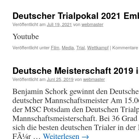
Deutscher Trialpokal 2021 E
Veröffentlicht am
Juli 19, 2021
von
webmaster
Youtube
Veröffentlicht unter
Film
,
Media
,
Trial
,
Wettkampf
|
Kommentare d
Deutsche Meisterschaft 2019 
Veröffentlicht am
Juni 25, 2019
von
webmaster
Benjamin Schork gewinnt den Deutsche
deutscher Mannschaftsmeister Am 15.06
der MSC Potsdam den Deutschen Trialp
Mannschaftsmeisterschaft. Bei 36 Grad 
sich die besten deutschen Trialer in der
FÃ¼r …
Weiterlesen
→