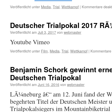
Veröffentlicht unter
Media
,
Trial
,
Wettkampf
|
Kommentare deakti
Deutscher Trialpokal 2017 R
Veröffentlicht am
Juli 3, 2017
von
webmaster
Youtube Vimeo
Veröffentlicht unter
Film
,
Media
,
Trial
,
Wettkampf
|
Kommentare d
Benjamin Schork gewinnt ern
Deutschen Trialpokal
Veröffentlicht am
Juni 16, 2016
von
webmaster
LÃ¼neburg â€“ am 12. Juni fand der W
begehrten Titel der Deutschen Meister 
Trialpokalsiegers im Mountainbiketria