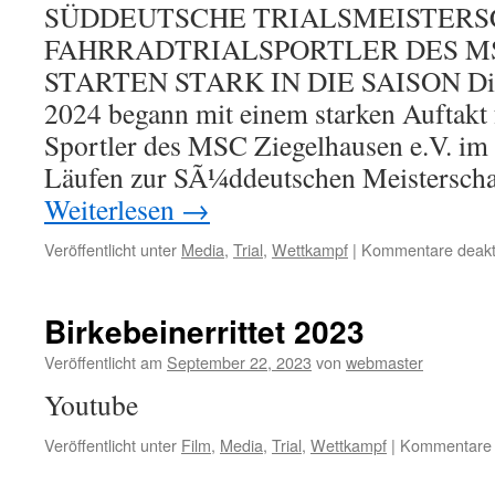
SÜDDEUTSCHE TRIALSMEISTERSC
FAHRRADTRIALSPORTLER DES M
STARTEN STARK IN DIE SAISON Die F
2024 begann mit einem starken Auftakt 
Sportler des MSC Ziegelhausen e.V. im
Läufen zur SÃ¼ddeutschen Meisterscha
Weiterlesen
→
Veröffentlicht unter
Media
,
Trial
,
Wettkampf
|
Kommentare deakti
Birkebeinerrittet 2023
Veröffentlicht am
September 22, 2023
von
webmaster
Youtube
Veröffentlicht unter
Film
,
Media
,
Trial
,
Wettkampf
|
Kommentare d