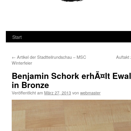
Start
←
Artikel der Stadtteilrundschau – MSC
Auftakt
Winterfeier
Benjamin Schork erhÃ¤lt Ewal
in Bronze
Veröffentlicht am
März 27, 2013
von
webmaster