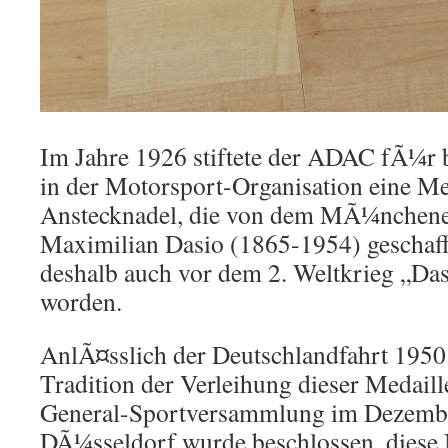
Im Jahre 1926 stiftete der ADAC fÃ¼r 
in der Motorsport-Organisation eine Me
Anstecknadel, die von dem MÃ¼nchene
Maximilian Dasio (1865-1954) geschaffe
deshalb auch vor dem 2. Weltkrieg „Da
worden.
AnlÃ¤sslich der Deutschlandfahrt 195
Tradition der Verleihung dieser Medaill
General-Sportversammlung im Dezembe
DÃ¼sseldorf wurde beschlossen, diese